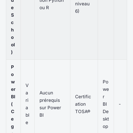
d
tion Python
niveau
e
ou R
6)
S
c
h
o
ol
)
P
o
w
Po
V
er
we
a
Aucun
BI
Certific
r
ri
prérequis
(
ation
BI
-
a
sur Power
C
TOSA®
De
bl
BI
e
skt
e
g
op