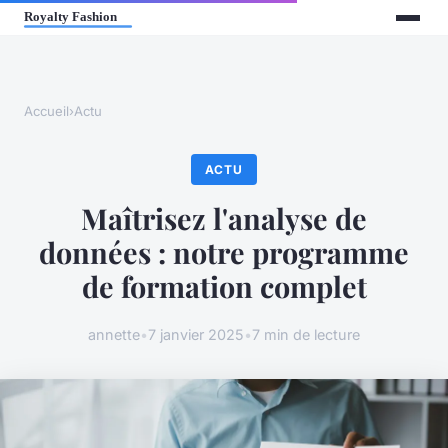
Accueil
›
Actu
ACTU
Maîtrisez l'analyse de
données : notre programme
de formation complet
annette
•
7 janvier 2025
•
7 min de lecture