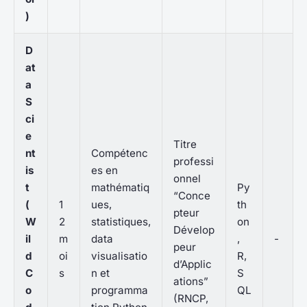
)
D
at
a
S
ci
e
Titre
nt
Compétenc
professi
is
es en
onnel
t
mathématiq
Py
“Conce
(
1
ues,
th
pteur
W
2
statistiques,
on
Dévelop
il
m
data
,
-
peur
d
oi
visualisatio
R,
d’Applic
C
s
n et
S
ations”
o
programma
QL
(RNCP,