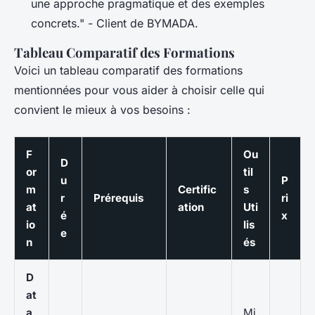
une approche pragmatique et des exemples
concrets." -
Client de BYMADA
.
Tableau Comparatif des Formations
Voici un tableau comparatif des formations
mentionnées pour vous aider à choisir celle qui
convient le mieux à vos besoins :
F
Ou
D
or
til
u
P
m
Certific
s
r
Prérequis
ri
at
ation
Uti
é
x
io
lis
e
n
és
D
at
a
Mi