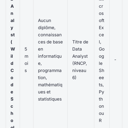
A
cr
n
os
al
Aucun
oft
y
diplôme,
Ex
st
connaissan
ce
(
ces de base
Titre de
l,
W
5
en
Data
Go
il
m
informatiqu
Analyst
og
-
d
oi
e,
(RNCP,
le
C
s
programma
niveau
Sh
o
tion,
6)
ee
d
mathématiq
ts,
e
ues et
Py
S
statistiques
th
c
on
h
ou
o
R
ol