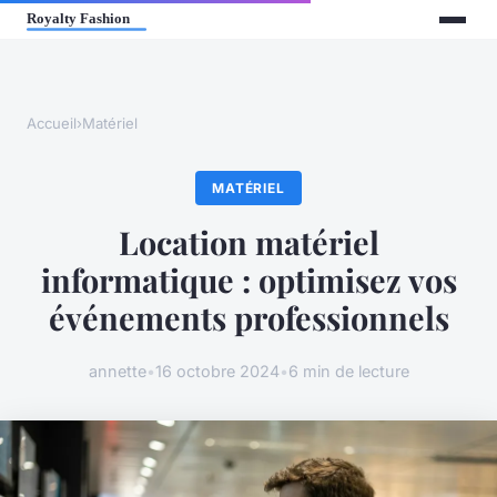
Accueil
›
Matériel
MATÉRIEL
Location matériel
informatique : optimisez vos
événements professionnels
annette
•
16 octobre 2024
•
6 min de lecture